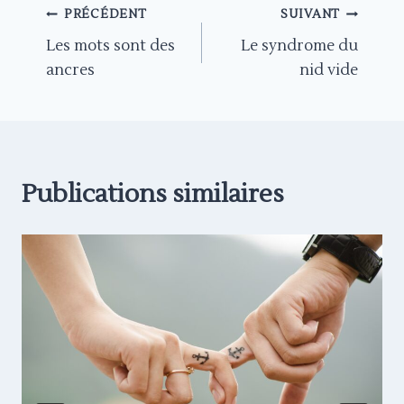
Navigation
PRÉCÉDENT
SUIVANT
Les mots sont des
Le syndrome du
de
ancres
nid vide
l’article
Publications similaires